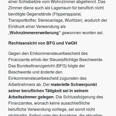
einer Schiebetüre vom Wohnzimmer abgetrennt. Das
Zimmer diene auch als Lagerraum für beruflich nicht
benötigte Gegenstände (Flipperapparat,
Transportkoffer, Stereoanlage, Wurlitzer), wodurch der
Eindruck einer Verwendung als
„
Wohnzimmererweiterung“
gewonnen worden sei.
Rechtsansicht von BFG und VwGH
Gegen den Einkommensteuerbescheid des
Finanzamts erhob der Steuerpflichtige Beschwerde.
Das Bundesfinanzgericht (BFG) folgte der
Beschwerde und änderte den
Einkommensteuerbescheid zugunsten des
Arbeitnehmers ab. Der
materielle Schwerpunkt
seiner beruflichen Tätigkeit sei in seinem
Arbeitszimmer
gelegen
. Die Schlussfolgerung des
Finanzamtes, wonach keine ausschließliche
berufliche Verwendung vorliege, sei somit nicht
stichhaltig. Selbst unter der Annahme, die aktuellen